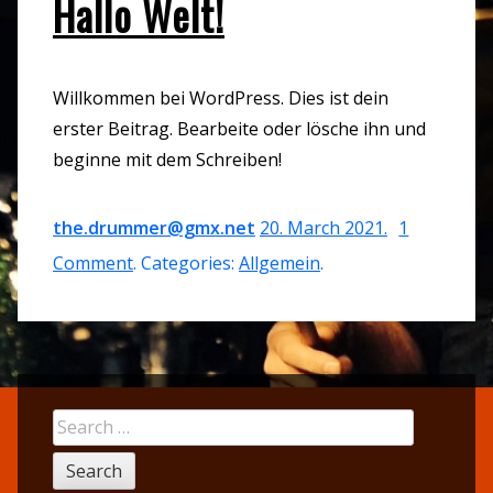
Hallo Welt!
Willkommen bei WordPress. Dies ist dein
erster Beitrag. Bearbeite oder lösche ihn und
beginne mit dem Schreiben!
the.drummer@gmx.net
20. March 2021
.
1
on
Comment
. Categories:
Allgemein
.
Hallo
Welt!
Sidebar
Search
for: